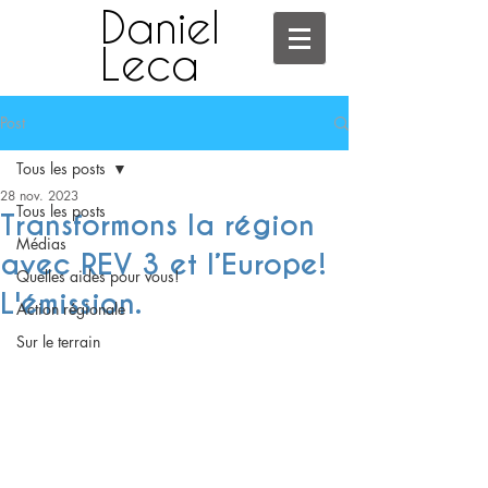
Daniel
Leca
Post
Tous les posts
28 nov. 2023
Tous les posts
Transformons la région
Médias
avec REV 3 et l’Europe!
Quelles aides pour vous!
L'émission.
Action régionale
Sur le terrain