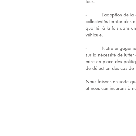
tous. 
-          L’adoption de l
collectivités territorial
qualité, à la fois dans 
véhicule. 
-          Notre engagem
sur la nécessité de lutte
mise en place des politiq
de détection des cas de 
Nous faisons en sorte que
et nous continuerons à no