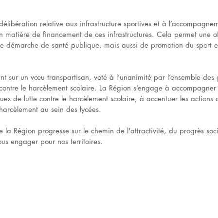
a délibération relative aux infrastructure sportives et à l’accompagne
es en matière de financement de ces infrastructures. Cela permet une of
une démarche de santé publique, mais aussi de promotion du sport et
ent sur un vœu transpartisan, voté à l’unanimité par l’ensemble des 
r contre le harcèlement scolaire. La Région s’engage à accompagner l
ues de lutte contre le harcèlement scolaire, à accentuer les actions 
harcèlement au sein des lycées. 
 la Région progresse sur le chemin de l'attractivité, du progrès socia
us engager pour nos territoires.