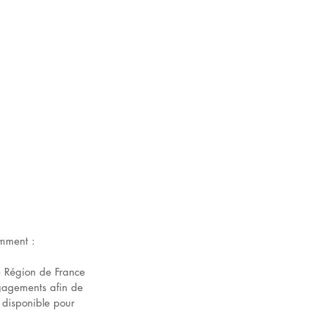
mment : 
re Région de France 
ngagements afin de 
t disponible pour 