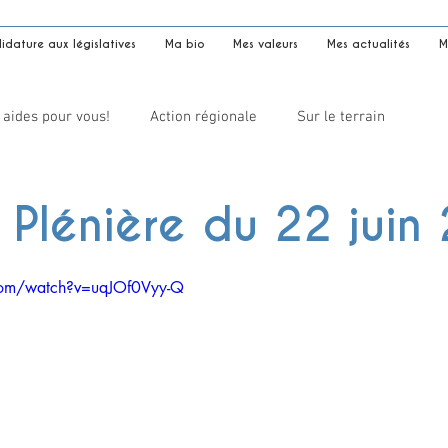
dature aux législatives
Ma bio
Mes valeurs
Mes actualités
M
 aides pour vous!
Action régionale
Sur le terrain
Plénière du 22 juin
com/watch?v=uqJOf0Vyy-Q