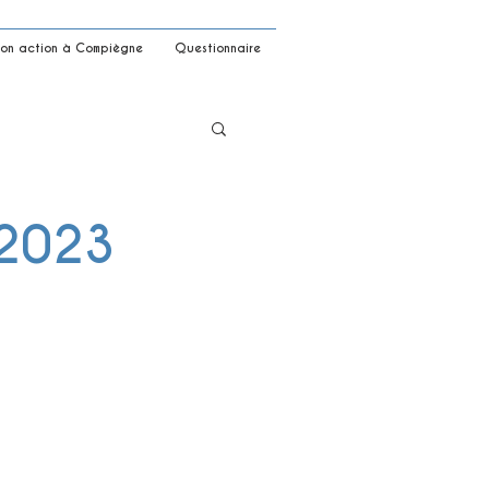
on action à Compiègne
Questionnaire
 2023