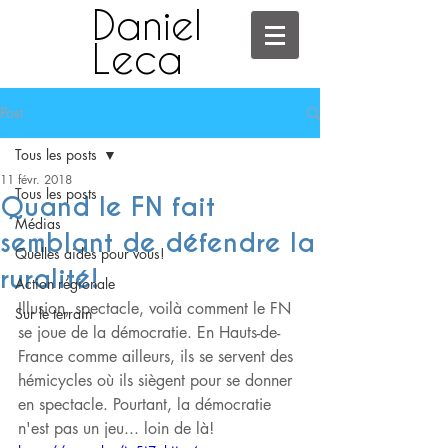
Daniel
Leca
Post
Tous les posts
11 févr. 2018
Tous les posts
Quand le FN fait
Médias
semblant de défendre la
Quelles aides pour vous!
ruralité!
Action régionale
Illusion, spectacle, voilà comment le FN 
Sur le terrain
se joue de la démocratie. En Hauts-de-
France comme ailleurs, ils se servent des 
hémicycles où ils siègent pour se donner 
en spectacle. Pourtant, la démocratie 
n'est pas un jeu... loin de là!