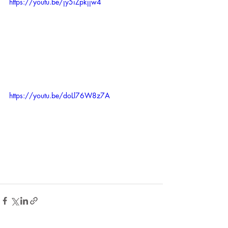
https://youtu.be/jy5iZpkjjw4
https://youtu.be/doLl76W8z7A