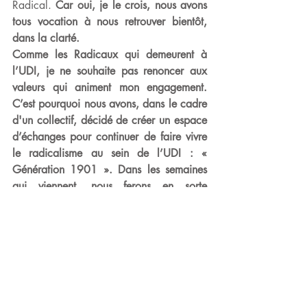
Radical. 
Car oui, je le crois, nous avons 
tous vocation à nous retrouver bientôt, 
dans la clarté.
Comme les Radicaux qui demeurent à 
l’UDI, je ne souhaite pas renoncer aux 
valeurs qui animent mon engagement. 
C’est pourquoi nous avons, dans le cadre 
d'un collectif, décidé de créer un espace 
d’échanges pour continuer de faire vivre 
le radicalisme au sein de l’UDI : « 
Génération 1901 ». Dans les semaines 
qui viennent, nous ferons en sorte 
d'organiser cet espace afin qu'il réponde 
aux besoins et attentes de chacun dans le 
cadre d'une UDI qui devra se réorganiser 
pour être plus forte.
Retrouvez-ici la tribune collective et 
soutenez la démarche! 
https://generation1901.wixsite.com/ras