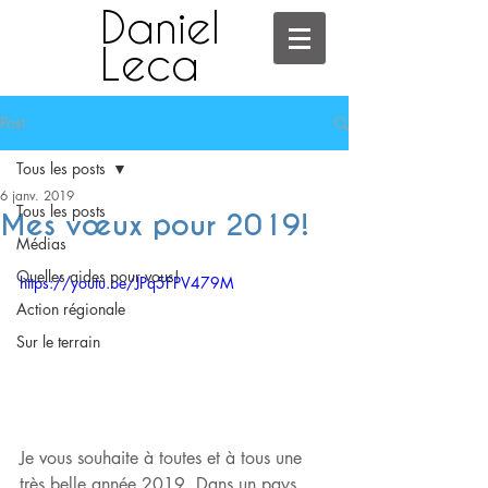
Daniel
Leca
Post
Tous les posts
6 janv. 2019
Tous les posts
Mes vœux pour 2019!
Médias
Quelles aides pour vous!
https://youtu.be/JPq5FPV479M
Action régionale
Sur le terrain
Je vous souhaite à toutes et à tous une 
très belle année 2019. Dans un pays 