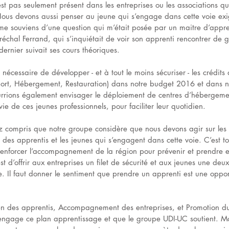
st pas seulement présent dans les entreprises ou les associations qui
Nous devons aussi penser au jeune qui s’engage dans cette voie ex
e me souviens d’une question qui m’était posée par un maitre d’appre
chal Ferrand, qui s’inquiétait de voir son apprenti rencontrer de gr
dernier suivait ses cours théoriques.
e nécessaire de développer - et à tout le moins sécuriser - les crédits
sport, Hébergement, Restauration) dans notre budget 2016 et dans n
urrions également envisager le déploiement de centres d’hébergem
ie de ces jeunes professionnels, pour faciliter leur quotidien.
ez compris que notre groupe considère que nous devons agir sur les 
 des apprentis et les jeunes qui s’engagent dans cette voie. C’est to
enforcer l’accompagnement de la région pour prévenir et prendre e
est d’offrir aux entreprises un filet de sécurité et aux jeunes une d
e. Il faut donner le sentiment que prendre un apprenti est une oppor
en des apprentis, Accompagnement des entreprises, et Promotion du 
’engage ce plan apprentissage et que le groupe UDI-UC soutient. Mo