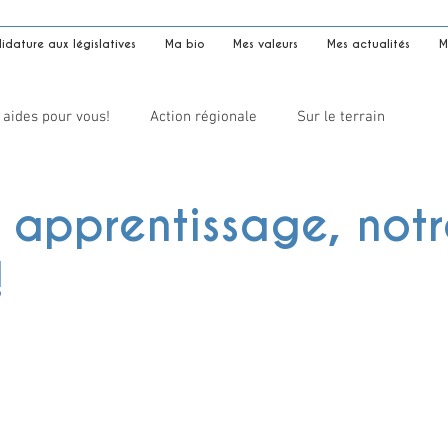
dature aux législatives
Ma bio
Mes valeurs
Mes actualités
M
 aides pour vous!
Action régionale
Sur le terrain
 apprentissage, not
!