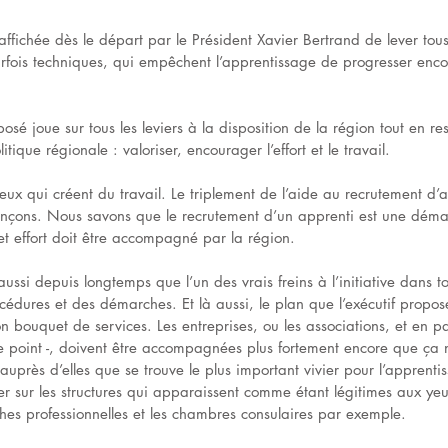
affichée dès le départ par le Président Xavier Bertrand de lever tous 
arfois techniques, qui empêchent l’apprentissage de progresser enc
osé joue sur tous les leviers à la disposition de la région tout en re
tique régionale : valoriser, encourager l’effort et le travail.
eux qui créent du travail. Le triplement de l’aide au recrutement d’a
ançons. Nous savons que le recrutement d’un apprenti est une déma
et effort doit être accompagné par la région.
aussi depuis longtemps que l’un des vrais freins à l’initiative dans 
cédures et des démarches. Et là aussi, le plan que l’exécutif propo
 bouquet de services. Les entreprises, ou les associations, et en part
r ce point -, doivent être accompagnées plus fortement encore que ça n
auprès d’elles que se trouve le plus important vivier pour l’apprenti
 sur les structures qui apparaissent comme étant légitimes aux ye
ches professionnelles et les chambres consulaires par exemple.