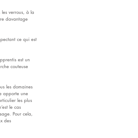
les verrous, à la 
ore davantage 
spectant ce qui est 
pprentis est un 
rche couteuse 
tous les domaines 
se apporte une 
iculier les plus 
’est le cas 
ssage. Pour cela, 
ux des 