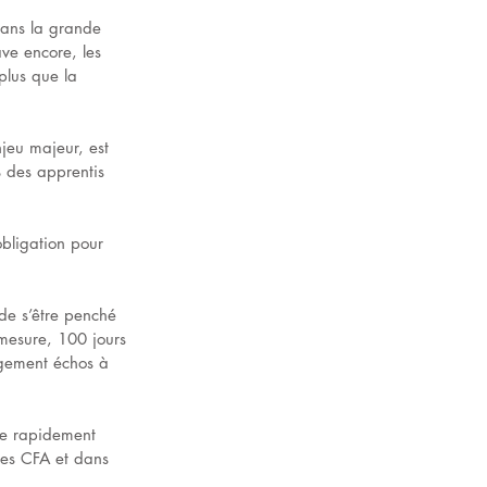
Dans la grande 
e encore, les 
plus que la 
jeu majeur, est 
% des apprentis 
bligation pour 
de s’être penché 
 mesure, 100 jours 
argement échos à 
re rapidement 
les CFA et dans 