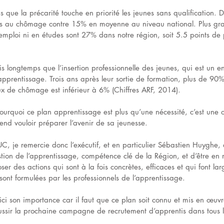
 que la précarité touche en priorité les jeunes sans qualification. 
s au chômage contre 15% en moyenne au niveau national. Plus grav
emploi ni en études sont 27% dans notre région, soit 5.5 points de 
 longtemps que l’insertion professionnelle des jeunes, qui est un en
’apprentissage. Trois ans après leur sortie de formation, plus de 90
aux de chômage est inférieur à 6% (Chiffres ARF, 2014).
ourquoi ce plan apprentissage est plus qu’une nécessité, c’est une o
end vouloir préparer l’avenir de sa jeunesse.
, je remercie donc l’exécutif, et en particulier Sébastien Huyghe, 
stion de l’apprentissage, compétence clé de la Région, et d’être en
oser des actions qui sont à la fois concrètes, efficaces et qui font l
ont formulées par les professionnels de l’apprentissage.
 ici son importance car il faut que ce plan soit connu et mis en œuv
éussir la prochaine campagne de recrutement d’apprentis dans tous 