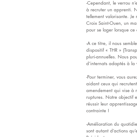
-Cependant, le verrou n’e
à recruter un apprenti. 
tellement valorisante. J
Croix Saint-Ouen, un maré
pour se loger lorsque ce 
-A ce titre, il nous sembl
dispositif « THR » (Tran
pluri-annuelles. Nous po
d’internats adaptés à la v
-Pour terminer, vous aur
aidant ceux qui recrutent
amendement qui vise à r
ruptures. Notre objectif 
réussir leur apprentissag
contrainte !
-Amélioration du quotidi
sont autant d’actions qu