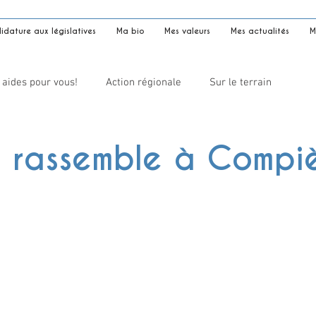
dature aux législatives
Ma bio
Mes valeurs
Mes actualités
M
 aides pour vous!
Action régionale
Sur le terrain
t rassemble à Compi