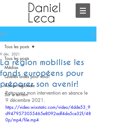
Daniel
Leca
Post
Tous les posts
9 déc. 2021
Tous les posts
La région mobilise les
Médias
fonds européens pour
Quelles aides pour vous!
préparer son avenir!
Action régionale
Retrouvez mon intervention en séance le 
Sur le terrain
9 décembre 2021.
https://video.wixstatic.com/video/4dde53_9
d9479573055465e8092adf4da5ce32f/48
0p/mp4/file.mp4