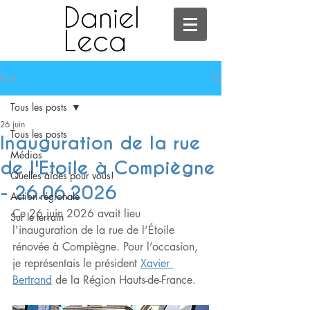
Daniel
Leca
Post
Tous les posts
26 juin
Tous les posts
Inauguration de la rue
Médias
de l'Etoile à Compiègne
Quelles aides pour vous!
- 26.06.2026
Action régionale
Ce 26 juin 2026 avait lieu 
Sur le terrain
l'inauguration de la rue de l’Étoile 
rénovée à Compiègne. Pour l’occasion, 
je représentais le président 
Xavier 
Bertrand
 de la Région Hauts-de-France.