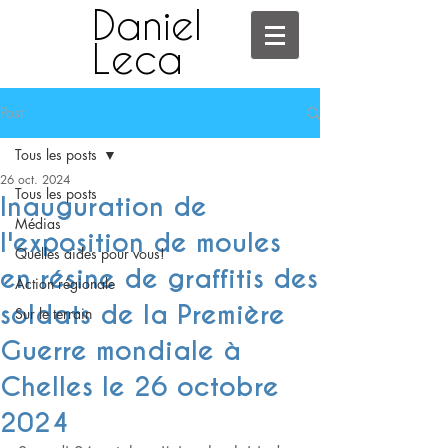
Daniel
Leca
Post
Tous les posts
26 oct. 2024
Tous les posts
Inauguration de
Médias
l'exposition de moules
Quelles aides pour vous!
en résine de graffitis des
Action régionale
soldats de la Première
Sur le terrain
Guerre mondiale à
Chelles le 26 octobre
2024