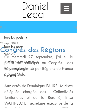
Daniel
Leca
Post
Tous les posts
28 sept. 2023
Tous les posts
Congrès des Régions
Médias
Ce mercredi 27 septembre, j’ai eu le 
Quelles aides pour vous!
plaisir de participer au Congrès  des 
Action régionale
Régions, organisé par Régions de France 
à Saint-Malo.    
Sur le terrain
Aux côtés de Dominique FAURE, Ministre 
déléguée chargée des  Collectivités 
Territoriales et de la Ruralité, Elise 
WATTRELOT,  secrétaire exécutive de la 