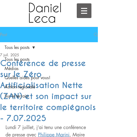
Daniel
Leca
Post
Tous les posts
7 juil. 2025
Tous les posts
Conférence de presse
Médias
sur le Zéro
Quelles aides pour vous!
Artificialisation Nette
Action régionale
(ZAN) et son impact sur
Sur le terrain
le territoire compiégnois
- 7.07.2025
Lundi 7 juillet, j’ai tenu une conférence 
de presse avec 
Philippe Marini
, Maire 