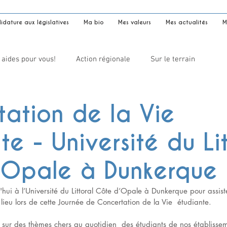
dature aux législatives
Ma bio
Mes valeurs
Mes actualités
M
 aides pour vous!
Action régionale
Sur le terrain
ation de la Vie
te - Université du Li
’Opale à Dunkerque
hui à l’Université du Littoral Côte d’Opale à Dunkerque pour assister
ieu lors de cette Journée de Concertation de la Vie  étudiante. 
s sur des thèmes chers au quotidien  des étudiants de nos établissem