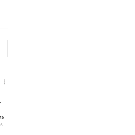
e 
te 
és 