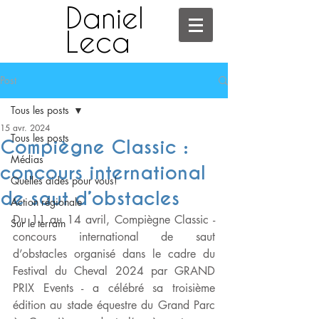
Daniel
Leca
Post
Tous les posts
15 avr. 2024
Tous les posts
Compiègne Classic :
Médias
concours international
Quelles aides pour vous!
de saut d’obstacles
Action régionale
Du 11 au 14 avril, Compiègne Classic - 
Sur le terrain
concours international de saut 
d’obstacles organisé dans le cadre du 
Festival du Cheval 2024 par GRAND 
PRIX Events - a célébré sa troisième 
édition au stade équestre du Grand Parc 