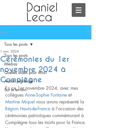
Daniel
Leca
Post
Tous les posts
1 nov. 2024
Tous les posts
Cérémonies du 1er
Médias
novembre 2024 à
Quelles aides pour vous!
Compiègne
Action régionale
En ce 1er novembre 2024, avec mes 
Sur le terrain
collègues 
Anne-Sophie Fontaine
 et 
Martine Miquel
 nous avons représenté la 
Région Hauts-de-France
 à l’occasion des 
cérémonies patriotiques commémorant à 
Compiègne tous les morts pour la France.