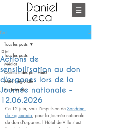
Daniel
Leca
Post
Tous les posts
12 juin
Tous les posts
Actions de
Médias
sensibilisation au don
Quelles aides pour vous!
d'organes lors de la
Action régionale
Journée nationale -
Sur le terrain
12.06.2026
Ce 12 juin, sous l’impulsion de 
Sandrine 
de Figueiredo
, pour la Journée nationale 
du don d’organes, l’Hôtel de Ville s'est 