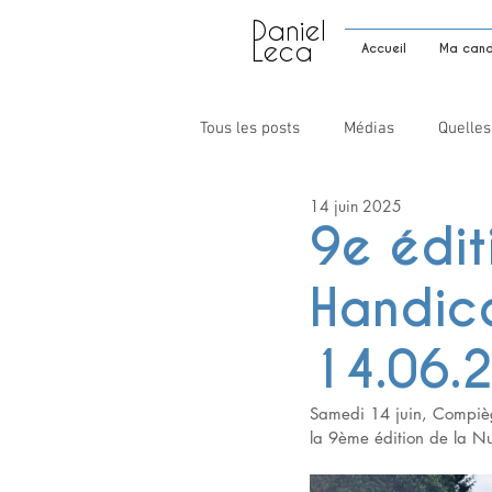
Daniel
Leca
Accueil
Ma candi
Tous les posts
Médias
Quelles
14 juin 2025
9e édit
Handic
14.06.
Samedi 14 juin, Compiègn
la 9ème édition de la N