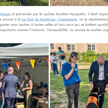
utignon
 et parrainée par le cycliste Aurélien Vauquelin, il était impo
e encore à la 
La Nuit du handicap - Compiègne
, où je représentais
pporter mon soutien à toutes celles et tous ceux qui se battent quot
importants comme l’inclusion, l’accessibilité, ou encore le soutien a