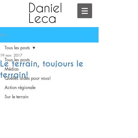
Daniel
Leca
Post
Tous les posts
19 nov. 2017
Tous les posts
Le terrain, toujours le
Médias
terrain!
Quelles aides pour vous!
Action régionale
Sur le terrain