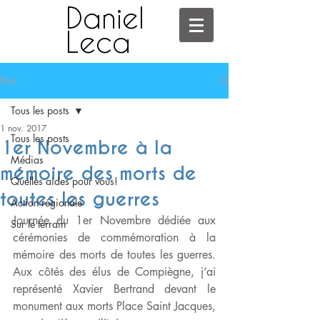
Daniel
Leca
Post
Tous les posts
1 nov. 2017
Tous les posts
1er Novembre à la
Médias
mémoire des morts de
Quelles aides pour vous!
toutes les guerres
Action régionale
Journée du 1er Novembre dédiée aux 
Sur le terrain
cérémonies de commémoration à la 
mémoire des morts de toutes les guerres. 
Aux côtés des élus de Compiègne, j’ai 
représenté Xavier Bertrand devant le 
monument aux morts Place Saint Jacques, 