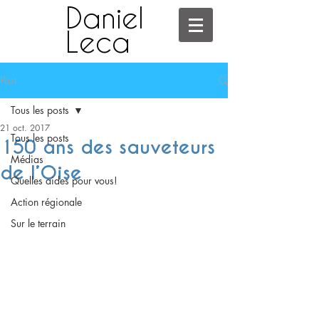
Daniel
Leca
Post
Tous les posts
21 oct. 2017
Tous les posts
150 ans des sauveteurs
Médias
de l’Oise
Quelles aides pour vous!
Action régionale
Sur le terrain