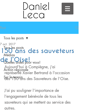
Daniel
Leca
Post
Tous les posts
7 oct. 2017
Tous les posts
150 ans des sauveteurs
Médias
de l’Oise!
Quelles aides pour vous!
Aujourd’hui à Compiègne, j’ai 
Action régionale
représenté Xavier Bertrand à l’occasion 
Sur le terrain
des 150 ans des Sauveteurs de l’Oise. 
J’ai pu souligner l’importance de 
l’engagement bénévole de tous les 
sauveteurs qui se mettent au service des 
autres. 