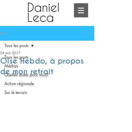
Daniel
Leca
Post
Tous les posts
24 mai 2017
Tous les posts
Oise Hebdo, à propos
Médias
de mon retrait
Quelles aides pour vous!
Action régionale
Sur le terrain