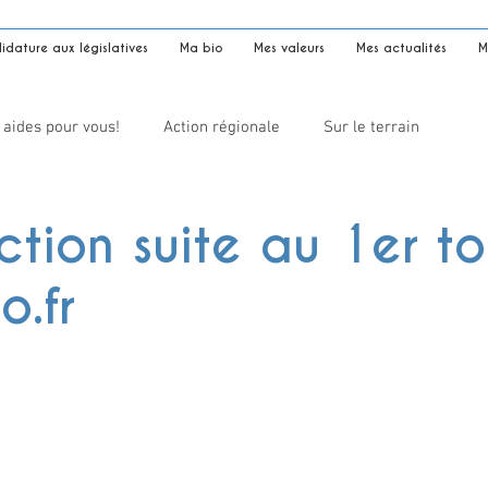
dature aux législatives
Ma bio
Mes valeurs
Mes actualités
M
 aides pour vous!
Action régionale
Sur le terrain
tion suite au 1er to
o.fr