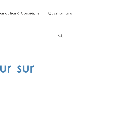
on action à Compiègne
Questionnaire
ur sur