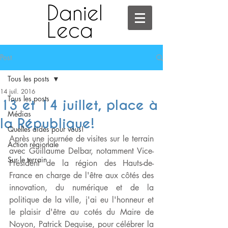
Daniel
Leca
Post
Tous les posts
14 juil. 2016
Tous les posts
13 et 14 juillet, place à
Médias
la République!
Quelles aides pour vous!
Après une journée de visites sur le terrain 
Action régionale
avec Guillaume Delbar, notamment Vice-
Sur le terrain
Président de la région des Hauts-de-
France en charge de l'être aux côtés des 
innovation, du numérique et de la 
politique de la ville, j'ai eu l'honneur et 
le plaisir d'être au cotés du Maire de 
Noyon, Patrick Deguise, pour célébrer la 