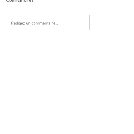
Commentaires
Rédigez un commentaire...
contactez-moi
Rencontrons nous!