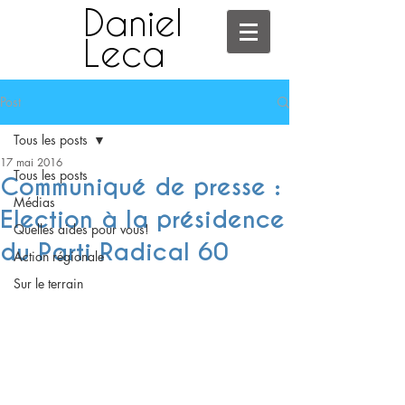
Daniel
Leca
Post
Tous les posts
17 mai 2016
Tous les posts
Communiqué de presse :
Médias
Election à la présidence
Quelles aides pour vous!
du Parti Radical 60
Action régionale
Sur le terrain