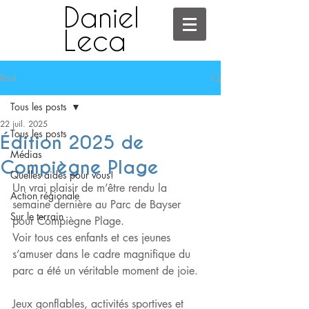
Daniel
Leca
Post
Tous les posts
22 juil. 2025
Tous les posts
Édition 2025 de
Médias
Compiègne Plage
Quelles aides pour vous!
Un vrai plaisir de m’être rendu la 
Action régionale
semaine dernière au Parc de Bayser 
Sur le terrain
pour Compiègne Plage. 
Voir tous ces enfants et ces jeunes 
s’amuser dans le cadre magnifique du 
parc a été un véritable moment de joie.
Jeux gonflables, activités sportives et 